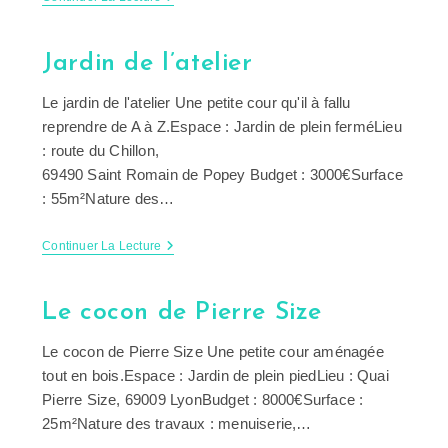
EHPAD
Tout
En
Jardin de l’atelier
Fleurs
Le jardin de l'atelier Une petite cour qu'il à fallu
reprendre de A à Z.Espace : Jardin de plein ferméLieu
: route du Chillon,
69490 Saint Romain de Popey Budget : 3000€Surface
: 55m²Nature des…
Jardin
Continuer La Lecture
De
L’atelier
Le cocon de Pierre Size
Le cocon de Pierre Size Une petite cour aménagée
tout en bois.Espace : Jardin de plein piedLieu : Quai
Pierre Size, 69009 LyonBudget : 8000€Surface :
25m²Nature des travaux : menuiserie,…