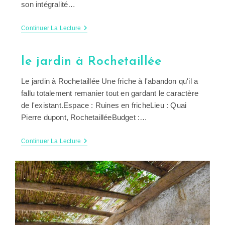
son intégralité…
Rafia
Continuer La Lecture
le jardin à Rochetaillée
Le jardin à Rochetaillée Une friche à l'abandon qu'il a
fallu totalement remanier tout en gardant le caractère
de l'existant.Espace : Ruines en fricheLieu : Quai
Pierre dupont, RochetailléeBudget :…
Le
Continuer La Lecture
Jardin
À
Rochetaillée